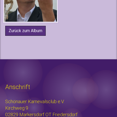
Zurück zum Album
Anschrift
Schönauer Karnevalsclub e.V.
Kirchweg 9
02829 Markersdorf OT Friedersdorf