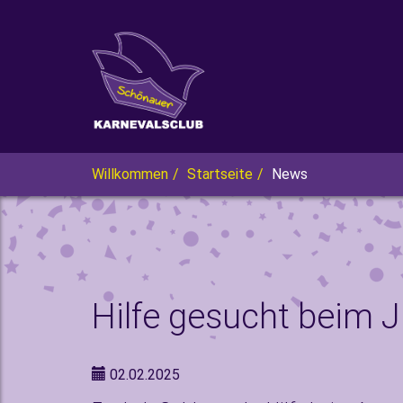
Zum
Hauptinhalt
springen
Sie
Willkommen
Startseite
News
sind
hier:
Hilfe gesucht beim 
02.02.2025